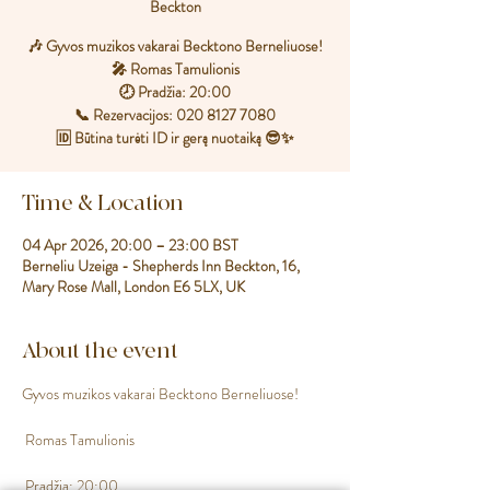
Beckton
🎶 Gyvos muzikos vakarai Becktono Berneliuose!
🎤 Romas Tamulionis
🕗 Pradžia: 20:00
📞 Rezervacijos: 020 8127 7080
🆔 Būtina turėti ID ir gerą nuotaiką 😎✨
Time & Location
04 Apr 2026, 20:00 – 23:00 BST
Berneliu Uzeiga - Shepherds Inn Beckton, 16,
Mary Rose Mall, London E6 5LX, UK
About the event
Gyvos muzikos vakarai Becktono Berneliuose!
 Romas Tamulionis
 Pradžia: 20:00