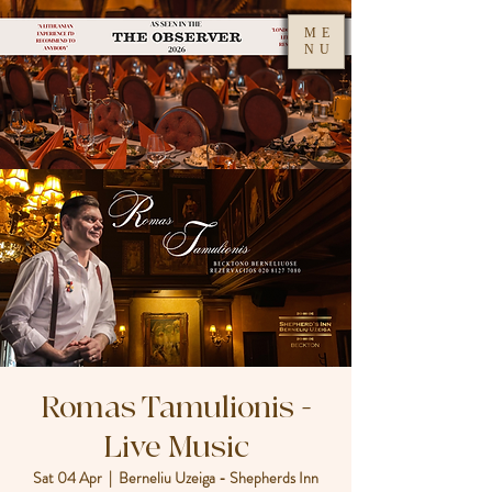
ME
NU
Romas Tamulionis -
Live Music
Sat 04 Apr
  |  
Berneliu Uzeiga - Shepherds Inn