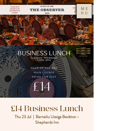
ME
NU
£14 Business Lunch
Thu 23 Jul
  |  
Berneliu Uzeiga Beckton -
Shepherds Inn