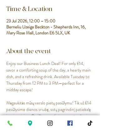
Time & Location
23 Jul 2026, 12:00 – 15:00
Berneliu Uzeiga Beckton - Shepherds Inn, 16,
Mary Rose Mall, London E6 5LX, UK
About the event
Enjoy our Business Lunch Deal! For only £14, 
savor a comforting soup of the day, a hearty main 
dish, and a refreshing drink. Available Tuesday to 
Thursday from 12 PM to 3 PM—perfect for a 
midday escape!
Mėgaukitės mūsų verslo pietų pasiūlymu! Tik už £14 
pasiūlysime dienos sriubą, sotų pagrindinį patiekalą 
ir gaivų gėrimą. Pasiūlymas galioja nuo antradienio 
iki ketvirtadienio, 12–15 val. — puikus pasirinkimas 
pietų pertraukai!