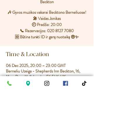
Beckton
🎶 Gyvos muzikos vakarai Becktono Berneliuose!
🎤 Vaidas Jonikas
🕗 Pradžia: 20:00
📞 Rezervacijos: 020 8127 7080
🆔 Būtina turėti ID ir gerą nuotaiką 😎✨
Time & Location
06 Dec 2025, 20:00 – 23:00 GMT
Berneliu Uzeiga - Shepherds Inn Beckton, 16,
Mary Rose Mall, London E6 5LX, UK
Share