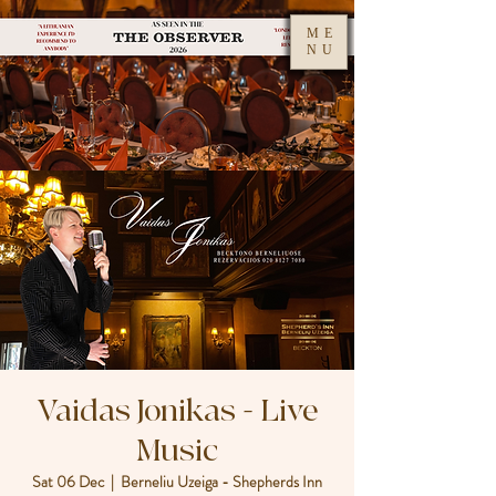
ME
NU
Vaidas Jonikas - Live
Music
Sat 06 Dec
  |  
Berneliu Uzeiga - Shepherds Inn