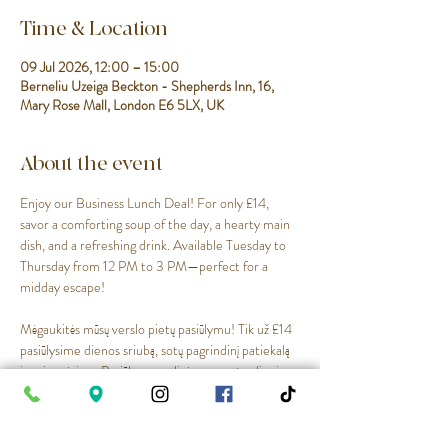
Time & Location
09 Jul 2026, 12:00 – 15:00
Berneliu Uzeiga Beckton - Shepherds Inn, 16,
Mary Rose Mall, London E6 5LX, UK
About the event
Enjoy our Business Lunch Deal! For only £14, 
savor a comforting soup of the day, a hearty main 
dish, and a refreshing drink. Available Tuesday to 
Thursday from 12 PM to 3 PM—perfect for a 
midday escape!
Mėgaukitės mūsų verslo pietų pasiūlymu! Tik už £14 
pasiūlysime dienos sriubą, sotų pagrindinį patiekalą 
ir gaivų gėrimą. Pasiūlymas galioja nuo antradienio 
iki ketvirtadienio, 12–15 val. — puikus pasirinkimas 
pietų pertraukai!